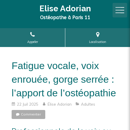
Elise Adorian
Ostéopathe à Paris 11
Appeler
Localisation
Fatigue vocale, voix
enrouée, gorge serrée :
l’apport de l’ostéopathie
22 Juil 2025
Élise Adorian
Adultes
Commenter