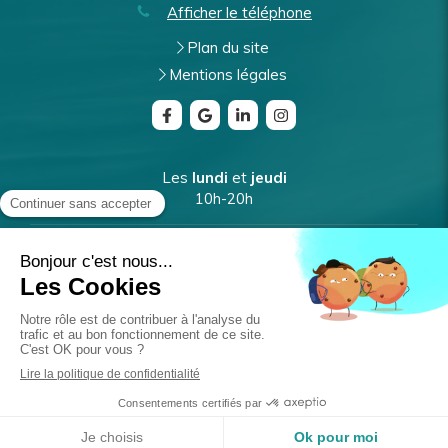
Afficher le téléphone
Plan du site
Mentions légales
Les
lundi
et
jeudi
10h-20h
Les
mardi
et
vendredi
9h-17h
Le
mercredi
10h-18h
Prendre rendez-vous
Prendre rendez-vous en ligne