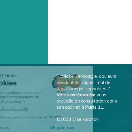
Scoliose, cervicalgie, douleurs
pendant les règles, mal de
dos, cruralgie, céphalées ?
Votre ostéopathe
vous
accueille en consultation dans
son cabinet à
Paris 11
.
©2023 Elise Adorian