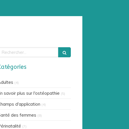
echercher
Catégories
dultes
(4)
n savoir plus sur l'ostéopathie
(5)
hamps d'application
(4)
Santé des femmes
(8)
érinatalité
(7)