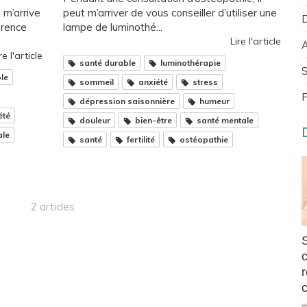
 m’arrive
peut m’arriver de vous conseiller d’utiliser une
D
érence
lampe de luminothé...
Lire l'article
A
re l'article
santé durable
luminothérapie
S
le
sommeil
anxiété
stress
P
dépression saisonnière
humeur
été
douleur
bien-être
santé mentale
ale
santé
fertilité
ostéopathie
2 articles