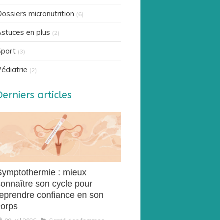
ossiers micronutrition
(6)
stuces en plus
(2)
port
(3)
édiatrie
(2)
Derniers articles
Symptothermie : mieux
connaître son cycle pour
reprendre confiance en son
corps