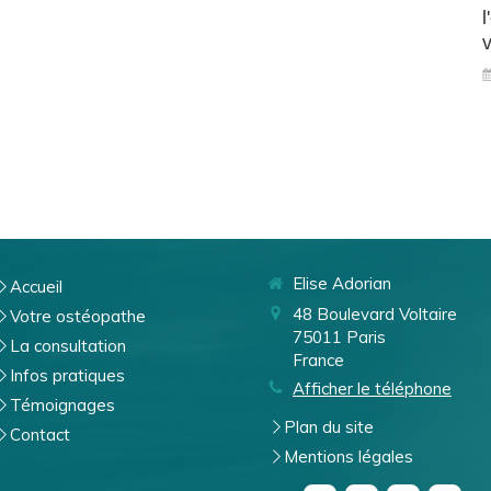
l
v
Elise Adorian
Accueil
48 Boulevard Voltaire
Votre ostéopathe
75011
Paris
La consultation
France
Infos pratiques
Afficher le téléphone
Témoignages
Plan du site
Contact
Mentions légales