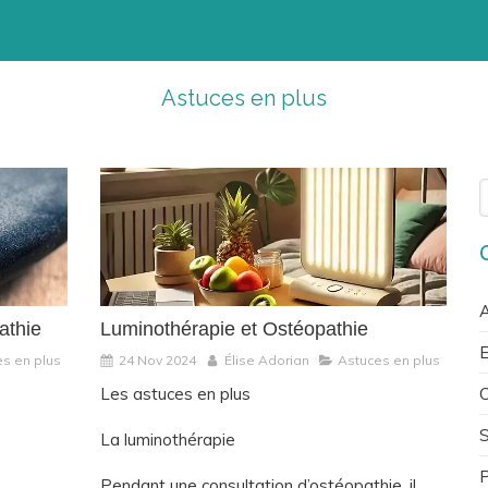
Astuces en plus
R
A
athie
Luminothérapie et Ostéopathie
E
s en plus
24 Nov 2024
Élise Adorian
Astuces en plus
C
Les astuces en plus
La luminothérapie
P
Pendant une consultation d’ostéopathie, il