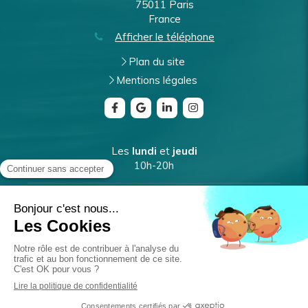
75011
Paris
France
Afficher le téléphone
Plan du site
Mentions légales
Les
lundi
et
jeudi
10h-20h
Les
mardi
et
vendredi
9h-17h
Le
mercredi
10h-18h
Prendre rendez-vous