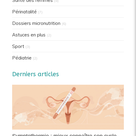
Santé des femmes
(8)
Périnatalité
(7)
Dossiers micronutrition
(6)
Astuces en plus
(2)
Sport
(3)
Pédiatrie
(2)
Derniers articles
Symptothermie : mieux connaître son cycle