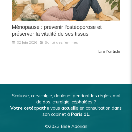
Ménopause : prévenir l'ostéoporose et
préserver la vitalité de ses tissus
02 Juin 2026
Santé des femmes
Lire l'article
Scoliose, cervicalgie, douleurs pendant les règles, mal
de dos, cruralgie, céphalées ?
Votre ostéopathe
vous accueille en consultation dans
son cabinet à
Paris 11
.
©2023 Elise Adorian