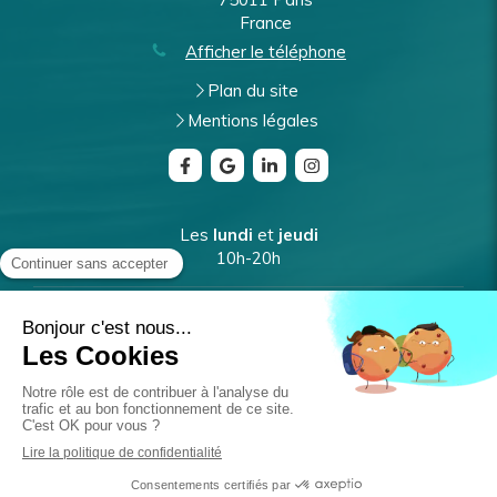
France
Afficher le téléphone
Plan du site
Mentions légales
Les
lundi
et
jeudi
10h-20h
Les
mardi
et
vendredi
9h-17h
Le
mercredi
10h-18h
Prendre rendez-vous