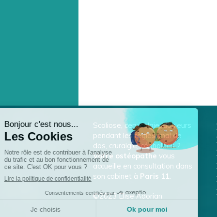
Scoliose, cervicalgie, douleurs
pendant les règles, mal de
dos, cruralgie, céphalées ?
Votre ostéopathe
vous
accueille en consultation dans
son cabinet à
Paris 11
.
©2023 Elise Adorian