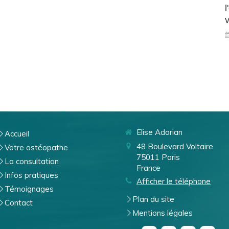
l
v
Elise Adorian
Accueil
48 Boulevard Voltaire
Votre ostéopathe
75011
Paris
La consultation
France
Infos pratiques
Afficher le téléphone
Témoignages
Plan du site
Contact
Mentions légales