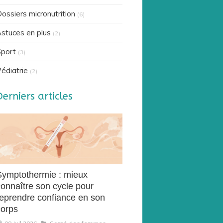
ossiers micronutrition
(6)
stuces en plus
(2)
port
(3)
édiatrie
(2)
Derniers articles
Symptothermie : mieux
connaître son cycle pour
reprendre confiance en son
corps