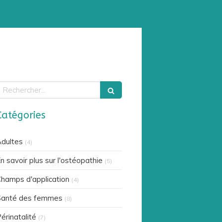
echercher
Catégories
dultes
(4)
n savoir plus sur l'ostéopathie
(5)
hamps d'application
(4)
Santé des femmes
(8)
érinatalité
(7)