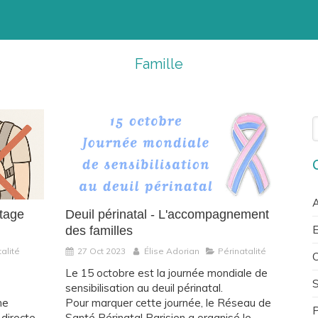
Famille
R
A
rtage
Deuil périnatal - L'accompagnement
E
des familles
alité
27 Oct 2023
Élise Adorian
Périnatalité
C
Le 15 octobre est la journée mondiale de
sensibilisation au deuil périnatal.
ne
Pour marquer cette journée, le Réseau de
P
 directe
Santé Périnatal Parisien a organisé le...