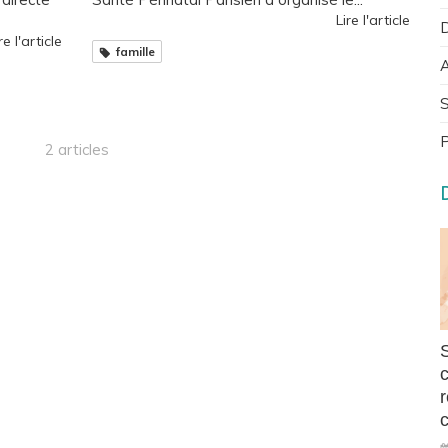
Lire l'article
D
re l'article
famille
A
S
P
2 articles