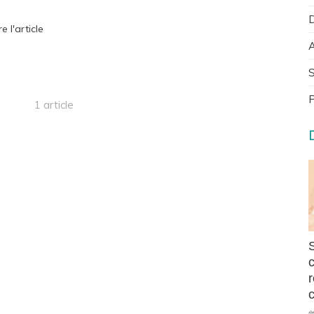
D
re l'article
A
S
P
1 article