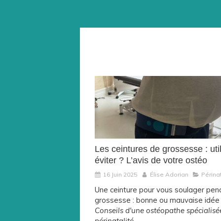
Les ceintures de grossesse : uti
éviter ? L’avis de votre ostéo
16 Juin 2025
Élise Adorian
Périnat
Une ceinture pour vous soulager pen
grossesse : bonne ou mauvaise idée
Conseils d'une ostéopathe spécialisé
périnatalité