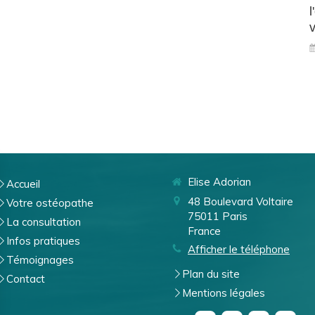
l
v
Elise Adorian
Accueil
48 Boulevard Voltaire
Votre ostéopathe
75011
Paris
La consultation
France
Infos pratiques
Afficher le téléphone
Témoignages
Plan du site
Contact
Mentions légales