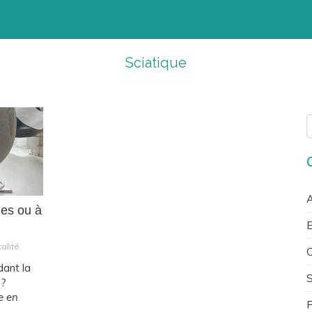
Sciatique
R
A
les ou à
E
alité
C
dant la
 ?
e en
P