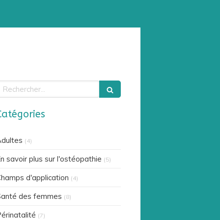
echercher
Catégories
dultes
(4)
n savoir plus sur l'ostéopathie
(5)
hamps d'application
(4)
Santé des femmes
(8)
érinatalité
(7)