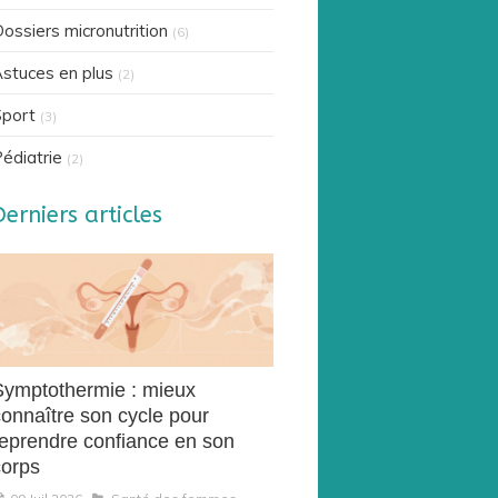
ossiers micronutrition
(6)
stuces en plus
(2)
port
(3)
édiatrie
(2)
Derniers articles
Symptothermie : mieux
connaître son cycle pour
reprendre confiance en son
corps