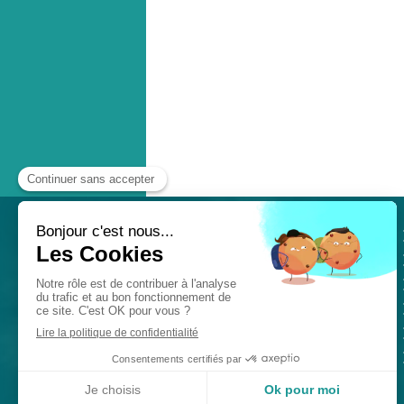
Scoliose, cervicalgie, douleurs
pendant les règles, mal de
dos, cruralgie, céphalées ?
Votre ostéopathe
vous
accueille en consultation dans
son cabinet à
Paris 11
.
©2023 Elise Adorian