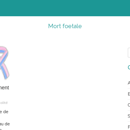
Mort foetale
R
A
ment
E
alité
C
le de
au de
P
...