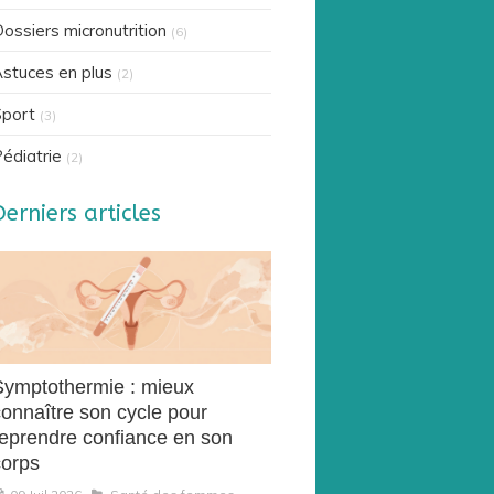
ossiers micronutrition
(6)
stuces en plus
(2)
port
(3)
édiatrie
(2)
Derniers articles
Symptothermie : mieux
connaître son cycle pour
reprendre confiance en son
corps