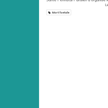
Li
Mort foetale