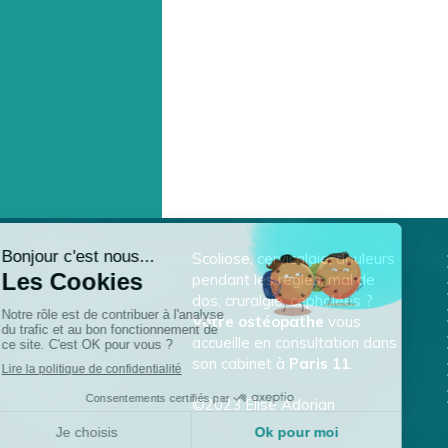
Scoliose, cervicalgie, douleurs
pendant les règles, mal de
dos, cruralgie, céphalées ?
Votre ostéopathe
vous
accueille en consultation dans
son cabinet à
Paris 11
.
©2023 Elise Adorian