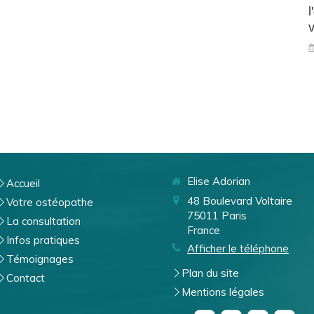
l
v
Elise Adorian
Accueil
48 Boulevard Voltaire
Votre ostéopathe
75011
Paris
La consultation
France
Infos pratiques
Afficher le téléphone
Témoignages
Plan du site
Contact
Mentions légales