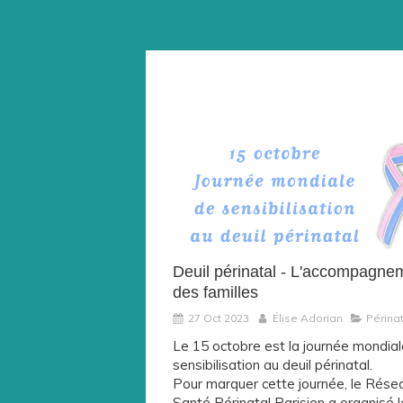
Deuil périnatal - L'accompagne
des familles
27 Oct 2023
Élise Adorian
Périnat
Le 15 octobre est la journée mondia
sensibilisation au deuil périnatal.
Pour marquer cette journée, le Rése
Santé Périnatal Parisien a organisé le