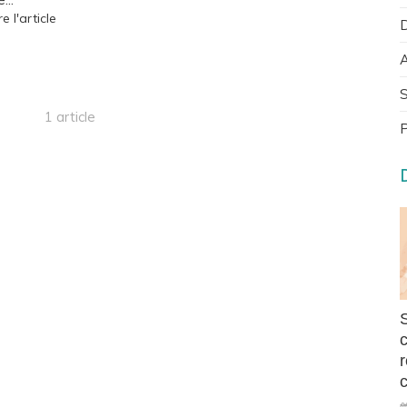
re l'article
D
A
S
1 article
P