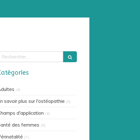
echercher
Catégories
dultes
(4)
n savoir plus sur l'ostéopathie
(5)
hamps d'application
(4)
Santé des femmes
(8)
érinatalité
(7)