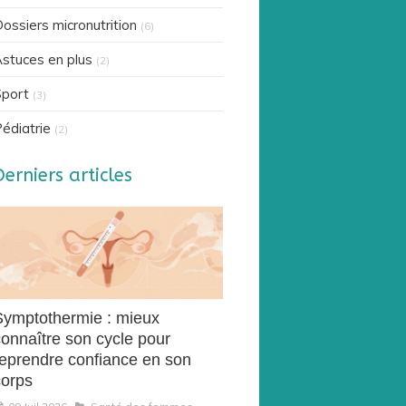
ossiers micronutrition
(6)
stuces en plus
(2)
port
(3)
édiatrie
(2)
Derniers articles
Symptothermie : mieux
connaître son cycle pour
reprendre confiance en son
corps