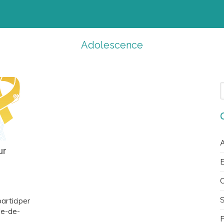
Adolescence
R
A
ur
E
C
participer
le-de-
P