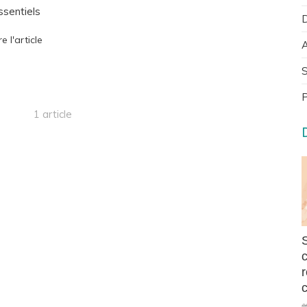
ssentiels
D
re l'article
A
S
P
1 article