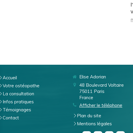
l
v
Elise Adorian
Accueil
48 Boulevard Voltaire
Votre ostéopathe
75011
Paris
La consultation
France
Infos pratiques
Afficher le téléphone
Témoignages
Plan du site
Contact
Mentions légales