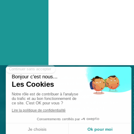
Scoliose, cervicalgie, douleurs
pendant les règles, mal de
dos, cruralgie, céphalées ?
Votre ostéopathe
vous
accueille en consultation dans
son cabinet à
Paris 11
.
©2023 Elise Adorian