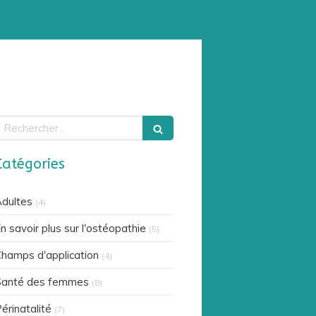
echercher
Catégories
dultes
(4)
n savoir plus sur l'ostéopathie
(5)
hamps d'application
(4)
Santé des femmes
(8)
érinatalité
(7)